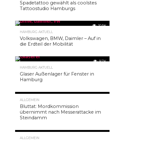
Spadetattoo gewählt als coolstes
Kauf
Tattoostudio Hamburgs
SHARE
von
TWEET
Followern
SHARE
10.5K
oder
HAMBURG AKTUELL
EMAIL
anderen
Volkswagen, BMW, Daimler – Auf in
COMMENTS
die Erdteil der Mobilität
Arten
von
Reichweite
9.7K
ist
HAMBURG AKTUELL
Glaser Außenlager für Fenster in
mittlerweile
Hamburg
eine
etablierte
Marketing
9.3K
ALLGEMEIN
Strategie,
Bluttat: Mordkommission
übernimmt nach Messerattacke im
welche
Steindamm
sowie
von
kleinen
9.3K
ALLGEMEIN