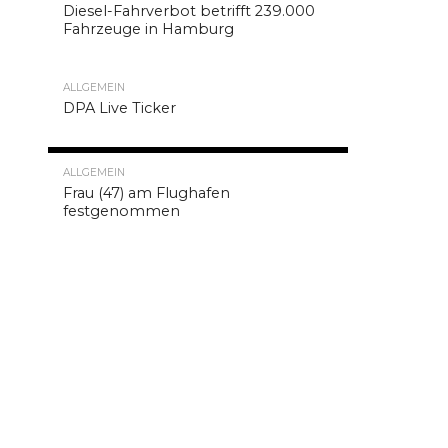
bis
Diesel-Fahrverbot betrifft 239.000
Fahrzeuge in Hamburg
großen
Unternehmen
als
ALLGEMEIN
auch
DPA Live Ticker
von
Influencern
8.2K
und
ALLGEMEIN
Frau (47) am Flughafen
Privatpersonen
festgenommen
genutzt
wird.
Also
wieso
sollten
nicht
auch
Sie
oder
Ihr