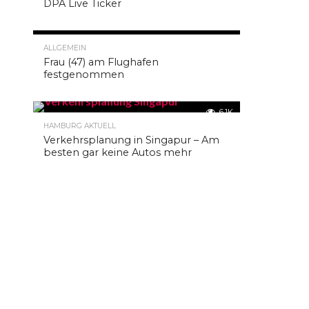
DPA Live Ticker
Tattoo-
Freaks
und
solche,
8.2K
ALLGEMEIN
die
es
Frau (47) am Flughafen
werden
festgenommen
wollen,
mit
seiner
6.1K
ständig
wachsenden
HAMBURG AKTUELL
Crew.
Verkehrsplanung in Singapur – Am
besten gar keine Autos mehr
Ob
bei
Dan,
Alex
oder
Kris
als
Gasttätowierer:
Hier
wird
Euer
Körper