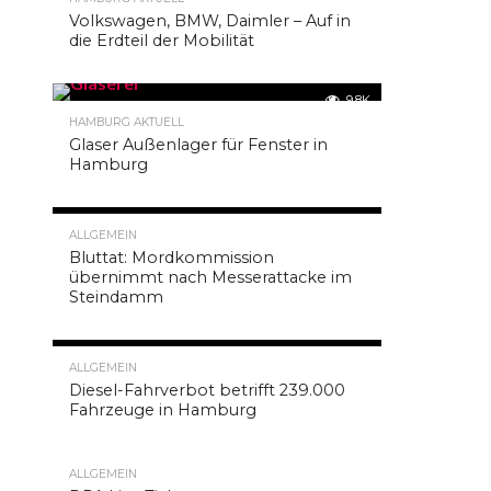
Volkswagen, BMW, Daimler – Auf in
Tattoo,
die Erdteil der Mobilität
Tattoo,
Tattoo
SHARE
Im
TWEET
online-
9.8K
Auftritt
SHARE
HAMBURG AKTUELL
sowie
Glaser Außenlager für Fenster in
auf
EMAIL
Hamburg
der
COMMENTS
Eimsbütteler
Chaussee
16
9.4K
in
ALLGEMEIN
Hamburg,
Bluttat: Mordkommission
präsentiert
übernimmt nach Messerattacke im
sich
Steindamm
seit
2012
das
9.3K
„Spadetattoo“
ALLGEMEIN
in
Diesel-Fahrverbot betrifft 239.000
seiner
Fahrzeuge in Hamburg
ganzen
Kunstfertigkeit
und
Farbenpracht
ALLGEMEIN
für