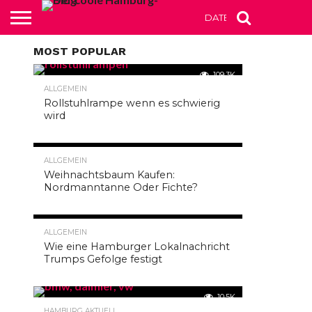
DATENSCHUTZERKLÄR
MOST POPULAR
ALLGEMEIN
109.3K
Spadetattoo
ALLGEMEIN
Rollstuhlrampe wenn es schwierig
wird
gewählt als
coolstes
54.8K
ALLGEMEIN
Weihnachtsbaum Kaufen:
Tattoostudio
Nordmanntanne Oder Fichte?
Hamburgs
12.8K
ALLGEMEIN
Wie eine Hamburger Lokalnachricht
By
HamAdmin
Trumps Gefolge festigt
Posted on
26. Mai 2017
10.5K
HAMBURG AKTUELL