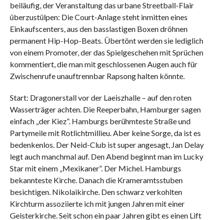
beiläufig, der Veranstaltung das urbane Streetball-Flair
überzustülpen: Die Court-Anlage steht inmitten eines
Einkaufscenters, aus den basslastigen Boxen dröhnen
permanent Hip-Hop-Beats. Übertönt werden sie lediglich
von einem Promoter, der das Spielgeschehen mit Sprüchen
kommentiert, die man mit geschlossenen Augen auch für
Zwischenrufe unauftrennbar Rapsong halten könnte.
Start: Dragonerstall vor der Laeiszhalle – auf den roten
Wasserträger achten. Die Reeperbahn, Hamburger sagen
einfach „der Kiez“. Hamburgs berühmteste Straße und
Partymeile mit Rotlichtmillieu. Aber keine Sorge, da ist es
bedenkenlos. Der Neid-Club ist super angesagt, Jan Delay
legt auch manchmal auf. Den Abend beginnt man im Lucky
Star mit einem „Mexikaner“. Der Michel. Hamburgs
bekannteste Kirche. Danach die Krameramtsstuben
besichtigen. Nikolaikirche. Den schwarz verkohlten
Kirchturm assoziierte ich mit jungen Jahren mit einer
Geisterkirche. Seit schon ein paar Jahren gibt es einen Lift