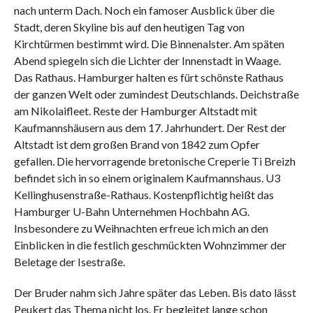
nach unterm Dach. Noch ein famoser Ausblick über die
Stadt, deren Skyline bis auf den heutigen Tag von
Kirchtürmen bestimmt wird. Die Binnenalster. Am späten
Abend spiegeln sich die Lichter der Innenstadt in Waage.
Das Rathaus. Hamburger halten es fürt schönste Rathaus
der ganzen Welt oder zumindest Deutschlands. Deichstraße
am Nikolaifleet. Reste der Hamburger Altstadt mit
Kaufmannshäusern aus dem 17. Jahrhundert. Der Rest der
Altstadt ist dem großen Brand von 1842 zum Opfer
gefallen. Die hervorragende bretonische Creperie Ti Breizh
befindet sich in so einem originalem Kaufmannshaus. U3
Kellinghusenstraße-Rathaus. Kostenpflichtig heißt das
Hamburger U-Bahn Unternehmen Hochbahn AG.
Insbesondere zu Weihnachten erfreue ich mich an den
Einblicken in die festlich geschmückten Wohnzimmer der
Beletage der Isestraße.
Der Bruder nahm sich Jahre später das Leben. Bis dato lässt
Peukert das Thema nicht los. Er begleitet lange schon