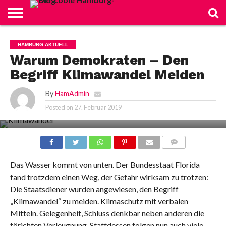
DATENSCHUTZERKLÄRUNG
IMPRESSUM
HAMBURG AKTUELL
Warum Demokraten – Den
Begriff Klimawandel Meiden
By
HamAdmin
Posted on
27. Februar 2019
COMMENTS
Das Wasser kommt von unten. Der Bundesstaat Florida
fand trotzdem einen Weg, der Gefahr wirksam zu trotzen:
Die Staatsdiener wurden angewiesen, den Begriff
„Klimawandel“ zu meiden. Klimaschutz mit verbalen
Mitteln. Gelegenheit, Schluss denkbar neben anderen die
törichten Verleugnung. Stattdessen folgen nun auch viele