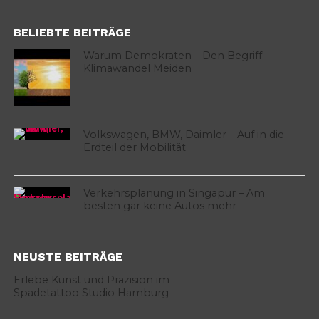
BELIEBTE BEITRÄGE
Warum Demokraten – Den Begriff
Klimawandel Meiden
Volkswagen, BMW, Daimler – Auf in die
Erdteil der Mobilität
Verkehrsplanung in Singapur – Am
besten gar keine Autos mehr
NEUSTE BEITRÄGE
Erlebe Kunst und Präzision im
Spadetattoo Studio Hamburg