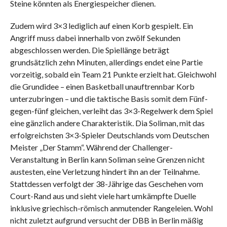
Steine könnten als Energiespeicher dienen.
Zudem wird 3×3 lediglich auf einen Korb gespielt. Ein
Angriff muss dabei innerhalb von zwölf Sekunden
abgeschlossen werden. Die Spiellänge beträgt
grundsätzlich zehn Minuten, allerdings endet eine Partie
vorzeitig, sobald ein Team 21 Punkte erzielt hat. Gleichwohl
die Grundidee – einen Basketball unauftrennbar Korb
unterzubringen – und die taktische Basis somit dem Fünf-
gegen-fünf gleichen, verleiht das 3×3-Regelwerk dem Spiel
eine gänzlich andere Charakteristik. Dia Soliman, mit das
erfolgreichsten 3×3-Spieler Deutschlands vom Deutschen
Meister „Der Stamm“. Während der Challenger-
Veranstaltung in Berlin kann Soliman seine Grenzen nicht
austesten, eine Verletzung hindert ihn an der Teilnahme.
Stattdessen verfolgt der 38-Jährige das Geschehen vom
Court-Rand aus und sieht viele hart umkämpfte Duelle
inklusive griechisch-römisch anmutender Rangeleien. Wohl
nicht zuletzt aufgrund versucht der DBB in Berlin mäßig