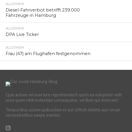
ALLGEMEIN
Diesel-Fahrverbot betrifft 239.000
Fahrzeuge in Hamburg
ALLGEMEIN
DPA Live Ticker
ALLGEMEIN
Frau (47) am Flughafen festgenommen
Quis autem vel eum iure reprehenderit qui in ea voluptate velit
esse quam nihil molestiae consequatur, vel illum qui dolorem?
Temporibus autem quibusdam et aut officiis debitis aut rerum
necessitatibus saepe eveniet.