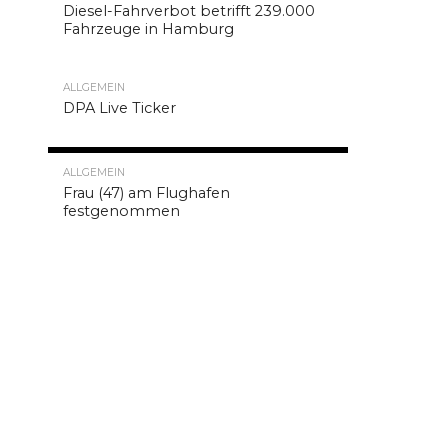
bei
Diesel-Fahrverbot betrifft 239.000
der
Fahrzeuge in Hamburg
ersten
Verteilung
ALLGEMEIN
der
DPA Live Ticker
Gesamtsitze
auf
8.2K
die
ALLGEMEIN
Länder
Frau (47) am Flughafen
festgenommen
für
den
aktuellen
Deutschen
Bundestag
einen
Sitz
verloren.
Nach
welcher