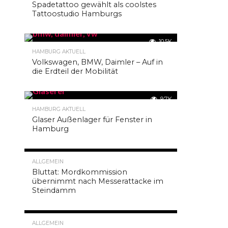
Bares
Spadetattoo gewählt als coolstes
Tattoostudio Hamburgs
By
HamAdmin
10.5K
HAMBURG AKTUELL
Posted on
27.
Volkswagen, BMW, Daimler – Auf in
Februar 2019
die Erdteil der Mobilität
9.7K
So
HAMBURG AKTUELL
hat
Glaser Außenlager für Fenster in
SHARE
Hamburg
Hamburg
TWEET
wie
SHARE
zum
9.4K
EMAIL
ALLGEMEIN
Beispiel
Bluttat: Mordkommission
COMMENTS
aufgrund
übernimmt nach Messerattacke im
Steindamm
des
Zensus-
Ergebnisses
9.3K
ALLGEMEIN