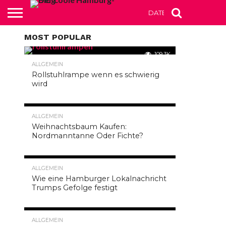
DATENSCHUTZERKLÄR
MOST POPULAR
HAMBURG AKTUELL
109.3K
Urteil
ALLGEMEIN
Rollstuhlrampe wenn es schwierig
wird
zum
Zensus
54.7K
ALLGEMEIN
Weihnachtsbaum Kaufen:
2019 –
Nordmanntanne Oder Fichte?
Diese
12.8K
ALLGEMEIN
Zahlen
Wie eine Hamburger Lokalnachricht
Trumps Gefolge festigt
sind
10.6K
ALLGEMEIN