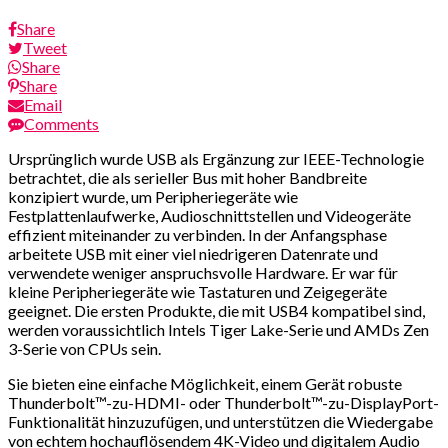
Share
Tweet
Share
Share
Email
Comments
Ursprünglich wurde USB als Ergänzung zur IEEE-Technologie
betrachtet, die als serieller Bus mit hoher Bandbreite
konzipiert wurde, um Peripheriegeräte wie
Festplattenlaufwerke, Audioschnittstellen und Videogeräte
effizient miteinander zu verbinden. In der Anfangsphase
arbeitete USB mit einer viel niedrigeren Datenrate und
verwendete weniger anspruchsvolle Hardware. Er war für
kleine Peripheriegeräte wie Tastaturen und Zeigegeräte
geeignet. Die ersten Produkte, die mit USB4 kompatibel sind,
werden voraussichtlich Intels Tiger Lake-Serie und AMDs Zen
3-Serie von CPUs sein.
Sie bieten eine einfache Möglichkeit, einem Gerät robuste
Thunderbolt™-zu-HDMI- oder Thunderbolt™-zu-DisplayPort-
Funktionalität hinzuzufügen, und unterstützen die Wiedergabe
von echtem hochauflösendem 4K-Video und digitalem Audio