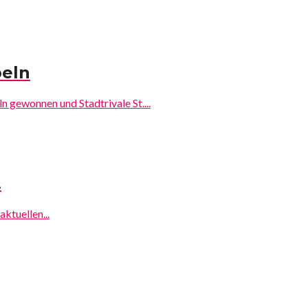
beln
 gewonnen und Stadtrivale St....
!
ktuellen...