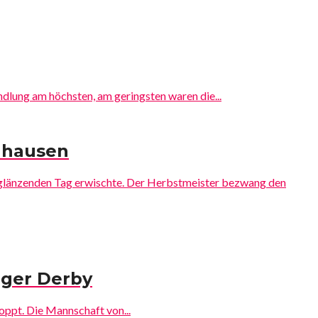
dlung am höchsten, am geringsten waren die...
dhausen
 glänzenden Tag erwischte. Der Herbstmeister bezwang den
rger Derby
oppt. Die Mannschaft von...