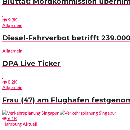
Bluttat: Mordkommission überni
9.3K
Allgemein
Diesel-Fahrverbot betrifft 239.0
Allgemein
DPA Live Ticker
8.2K
Allgemein
Frau (47) am Flughafen festgen
6.1K
Hamburg Aktuell