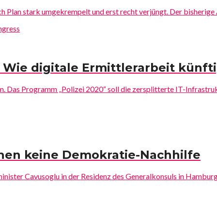
 Plan stark umgekrempelt und erst recht verjüngt. Der bisherig
 Wie digitale Ermittlerarbeit künft
 Das Programm „Polizei 2020“ soll die zersplitterte IT-Infrastruk
hen keine Demokratie-Nachhilfe
inister Cavusoglu in der Residenz des Generalkonsuls in Hamburg a