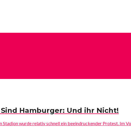
 Sind Hamburger: Und ihr Nicht!
 Stadion wurde relativ schnell ein beeindruckender Protest. Im V